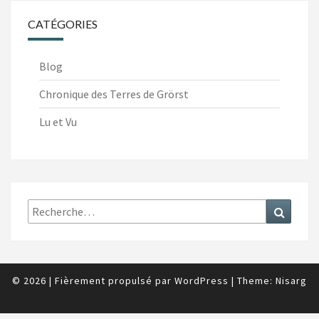
CATÉGORIES
Blog
Chronique des Terres de Grörst
Lu et Vu
Recherche
Recher
:
© 2026
|
Fièrement propulsé par
WordPress
|
Theme:
Nisarg