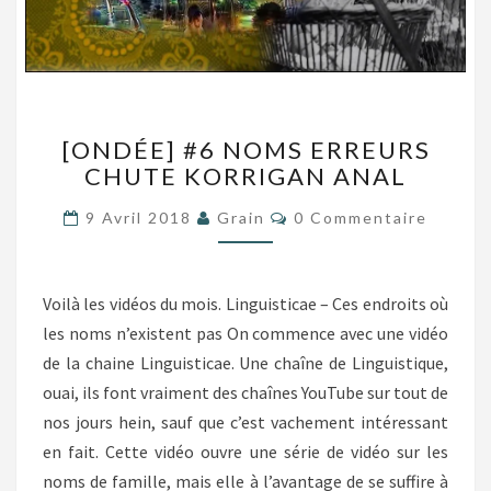
[ONDÉE]
[ONDÉE] #6 NOMS ERREURS
#6
CHUTE KORRIGAN ANAL
NOMS
ERREURS
Commentaires
9 Avril 2018
Grain
0 Commentaire
CHUTE
KORRIGAN
ANAL
Voilà les vidéos du mois. Linguisticae – Ces endroits où
les noms n’existent pas On commence avec une vidéo
de la chaine Linguisticae. Une chaîne de Linguistique,
ouai, ils font vraiment des chaînes YouTube sur tout de
nos jours hein, sauf que c’est vachement intéressant
en fait. Cette vidéo ouvre une série de vidéo sur les
noms de famille, mais elle à l’avantage de se suffire à