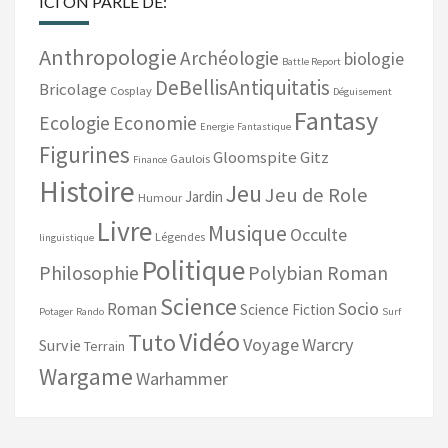
ICI ON PARLE DE:
Anthropologie
Archéologie
biologie
Battle Report
DeBellisAntiquitatis
Bricolage
Cosplay
Déguisement
Fantasy
Ecologie
Economie
Energie
Fantastique
Figurines
Gloomspite Gitz
Gaulois
Finance
Histoire
Jeu
Jeu de Role
Jardin
Humour
Livre
Musique
Occulte
Légendes
linguistique
Politique
Philosophie
Polybian Roman
Science
Socio
Roman
Science Fiction
Potager
Rando
Surf
Vidéo
Tuto
Voyage
Warcry
Survie
Terrain
Wargame
Warhammer