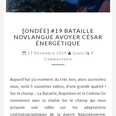
[ONDÉE]
[ONDÉE] #19 BATAILLE
#19
NOVLANGUE AVOYER CÉSAR
BATAILLE
ÉNERGÉTIQUE
NOVLANGUE
AVOYER
Commentair
17 Décembre 2019
Grain
0
CÉSAR
Commentaire
ÉNERGÉTIQUE
Aujourd’hui y’a vraiment du très bon, alors accrochez
vous, voilà 5 nouvelles vidéos, d’une grande qualité !
Sur le champ – La Bataille, Napoléon et le Cinéma On
commence avec la chaîne Sur le champ qui nous
propose une vidéo sur les adaptations
cinématographiques de la guerre Napoléonienne.