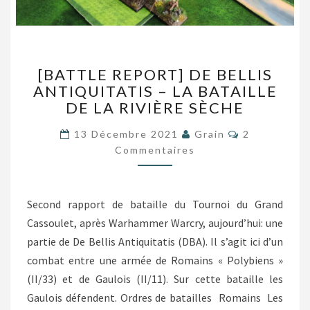
[BATTLE
[BATTLE REPORT] DE BELLIS
REPORT]
ANTIQUITATIS – LA BATAILLE
DE
DE LA RIVIÈRE SÈCHE
BELLIS
ANTIQUITATIS
Commentair
13 Décembre 2021
Grain
2
–
Commentaires
LA
BATAILLE
DE
LA
Second rapport de bataille du Tournoi du Grand
RIVIÈRE
Cassoulet, après Warhammer Warcry, aujourd’hui: une
SÈCHE
partie de De Bellis Antiquitatis (DBA). Il s’agit ici d’un
combat entre une armée de Romains « Polybiens »
(II/33) et de Gaulois (II/11). Sur cette bataille les
Gaulois défendent. Ordres de batailles Romains Les