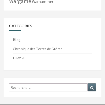
Wargame
Warhammer
CATÉGORIES
Blog
Chronique des Terres de Grörst
Lu et Vu
Recherche
Recher
: