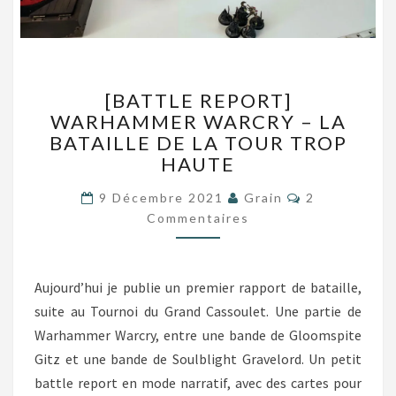
[BATTLE
[BATTLE REPORT]
REPORT]
WARHAMMER WARCRY – LA
WARHAMMER
BATAILLE DE LA TOUR TROP
WARCRY
–
HAUTE
LA
Commentaire
BATAILLE
9 Décembre 2021
Grain
2
DE
Commentaires
LA
TOUR
TROP
Aujourd’hui je publie un premier rapport de bataille,
HAUTE
suite au Tournoi du Grand Cassoulet. Une partie de
Warhammer Warcry, entre une bande de Gloomspite
Gitz et une bande de Soulblight Gravelord. Un petit
battle report en mode narratif, avec des cartes pour