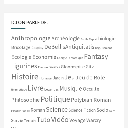
ICI ON PARLE DE:
Anthropologie
Archéologie
biologie
Battle Report
DeBellisAntiquitatis
Bricolage
Cosplay
Déguisement
Fantasy
Ecologie
Economie
Energie
Fantastique
Figurines
Gloomspite Gitz
Gaulois
Finance
Histoire
Jeu
Jeu de Role
Jardin
Humour
Livre
Musique
Occulte
Légendes
linguistique
Politique
Philosophie
Polybian Roman
Science
Socio
Roman
Science Fiction
Potager
Rando
Surf
Vidéo
Tuto
Voyage
Warcry
Survie
Terrain