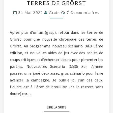
TERRES DE GRÖRST
DES
TERRES
Commentaires
31 Mai 2022
Grain
7 Commentaires
DE
GRÖRST
Après plus d’un an (gasp), retour dans les terres de
Grörst pour une nouvelle chronique des terres de
Grörst. Au programme nouveau scénario D&D 5ème
édition, et nouvelles aides de jeu avec des tables de
coups critiques et d’échecs critiques pour pimenter les
parties. Nouveautés Scénario D&D5 Sur l’année
passée, on a joué deux assez gros scénario pour faire
avancer la campagne. Je publie ici l’un des deux.
L’autre est à l’état de brouillon (et le restera sans
doute) car…
LIRE LA SUITE
LIRE LA SUITE