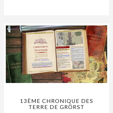
13ÈME
13ÈME CHRONIQUE DES
CHRONIQUE
TERRE DE GRÖRST
DES
TERRE