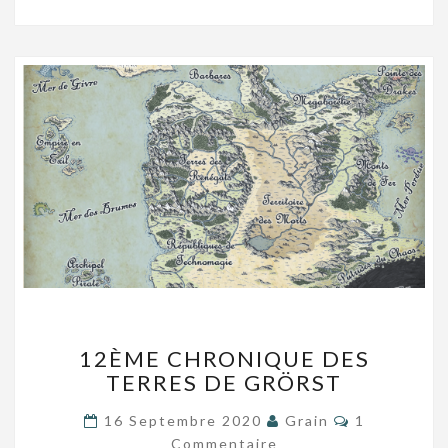
12ÈME
12ÈME CHRONIQUE DES
CHRONIQUE
TERRES DE GRÖRST
DES
TERRES
Commentair
16 Septembre 2020
Grain
1
DE
Commentaire
GRÖRST