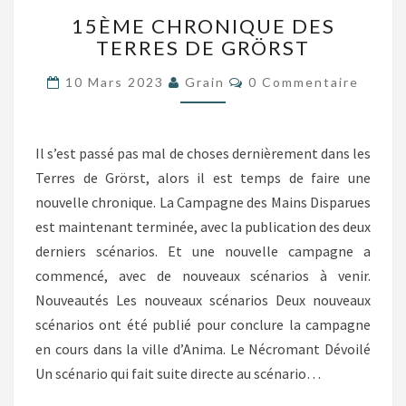
15ÈME
15ÈME CHRONIQUE DES
CHRONIQUE
TERRES DE GRÖRST
DES
TERRES
Commentaires
10 Mars 2023
Grain
0 Commentaire
DE
GRÖRST
Il s’est passé pas mal de choses dernièrement dans les
Terres de Grörst, alors il est temps de faire une
nouvelle chronique. La Campagne des Mains Disparues
est maintenant terminée, avec la publication des deux
derniers scénarios. Et une nouvelle campagne a
commencé, avec de nouveaux scénarios à venir.
Nouveautés Les nouveaux scénarios Deux nouveaux
scénarios ont été publié pour conclure la campagne
en cours dans la ville d’Anima. Le Nécromant Dévoilé
Un scénario qui fait suite directe au scénario…