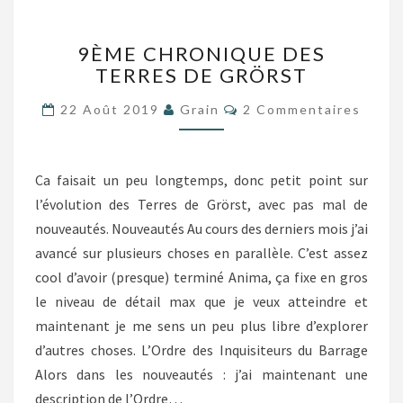
9ÈME
9ÈME CHRONIQUE DES
CHRONIQUE
TERRES DE GRÖRST
DES
TERRES
Commentaires
22 Août 2019
Grain
2 Commentaires
DE
GRÖRST
Ca faisait un peu longtemps, donc petit point sur
l’évolution des Terres de Grörst, avec pas mal de
nouveautés. Nouveautés Au cours des derniers mois j’ai
avancé sur plusieurs choses en parallèle. C’est assez
cool d’avoir (presque) terminé Anima, ça fixe en gros
le niveau de détail max que je veux atteindre et
maintenant je me sens un peu plus libre d’explorer
d’autres choses. L’Ordre des Inquisiteurs du Barrage
Alors dans les nouveautés : j’ai maintenant une
description de l’Ordre…