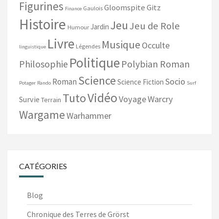
Figurines
Gloomspite Gitz
Gaulois
Finance
Histoire
Jeu
Jeu de Role
Jardin
Humour
Livre
Musique
Occulte
Légendes
linguistique
Politique
Philosophie
Polybian Roman
Science
Socio
Roman
Science Fiction
Potager
Rando
Surf
Vidéo
Tuto
Voyage
Warcry
Survie
Terrain
Wargame
Warhammer
CATÉGORIES
Blog
Chronique des Terres de Grörst