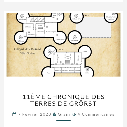
11ÈME
11ÈME CHRONIQUE DES
CHRONIQUE
TERRES DE GRÖRST
DES
TERRES
Commentaires
7 Février 2020
Grain
4 Commentaires
DE
GRÖRST