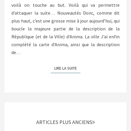
voilà on touche au but. Voilà qui va permettre
d’attaquer la suite… Nouveautés Donc, comme dit
plus haut, c’est une grosse mise à jour aujourd’hui, qui
boucle la majeure partie de la description de la
République (et de la Ville) d’Anima. La ville J’ai enfin
complété la carte d’Anima, ainsi que la description
de…
LIRE LA SUITE
LIRE LA SUITE
Navigation
au
sein
ARTICLES PLUS ANCIENS
des