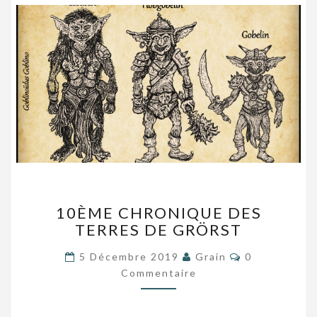
10ÈME
10ÈME CHRONIQUE DES
CHRONIQUE
TERRES DE GRÖRST
DES
TERRES
Commentaire
5 Décembre 2019
Grain
0
DE
Commentaire
GRÖRST