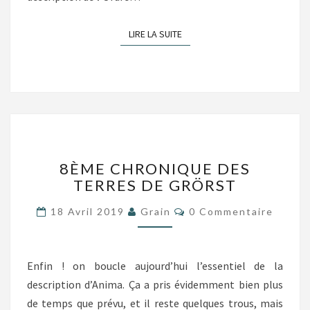
LIRE LA SUITE
LIRE LA SUITE
8ÈME
8ÈME CHRONIQUE DES
CHRONIQUE
TERRES DE GRÖRST
DES
TERRES
Commentaires
18 Avril 2019
Grain
0 Commentaire
DE
GRÖRST
Enfin ! on boucle aujourd’hui l’essentiel de la
description d’Anima. Ça a pris évidemment bien plus
de temps que prévu, et il reste quelques trous, mais