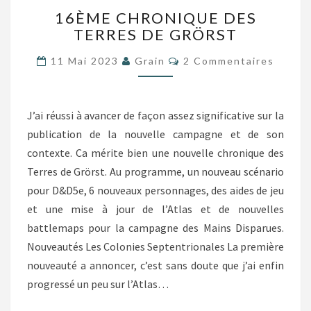
16ÈME
16ÈME CHRONIQUE DES
CHRONIQUE
TERRES DE GRÖRST
DES
TERRES
Commentaires
11 Mai 2023
Grain
2 Commentaires
DE
GRÖRST
J’ai réussi à avancer de façon assez significative sur la
publication de la nouvelle campagne et de son
contexte. Ca mérite bien une nouvelle chronique des
Terres de Grörst. Au programme, un nouveau scénario
pour D&D5e, 6 nouveaux personnages, des aides de jeu
et une mise à jour de l’Atlas et de nouvelles
battlemaps pour la campagne des Mains Disparues.
Nouveautés Les Colonies Septentrionales La première
nouveauté a annoncer, c’est sans doute que j’ai enfin
progressé un peu sur l’Atlas…