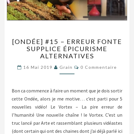
[ONDÉE]
[ONDÉE] #15 – ERREUR FONTE
#15
SUPPLICE ÉPICURISME
–
ALTERNATIVES
ERREUR
FONTE
Commentaires
16 Mai 2019
Grain
0 Commentaire
SUPPLICE
ÉPICURISME
ALTERNATIVES
Bon ca commence à faire un moment que je dois sortir
cette Ondée, alors je me motive… c’est parti pour 5
nouvelles vidéo! Le Vortex – La pire erreur de
l’humanité Une nouvelle chaîne ! le Vortex. C’est un
truc lancé par Arte et rassemblant plusieurs vidéastes
(dont certain qui ont des chaines dont j’ai déjà parlé ici