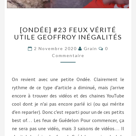
[ONDÉE]
[ONDÉE] #23 FEUX VÉRITÉ
#23
UTILE GEOFFROY INÉGALITÉS
FEUX
VÉRITÉ
Commentaire
2 Novembre 2020
Grain
0
UTILE
Commentaire
GEOFFROY
INÉGALITÉS
On revient avec une petite Ondée. Clairement le
rythme de ce type d’article a diminué, mais j’arrive
encore à trouver des vidéos et des chaines YouTube
cool dont je n’ai pas encore parlé ici (ou qui mérite
d’en reparler). Donc c’est reparti pour un de ces petits
best of… Les feux de Guédelon Pour commencer, ça
ne sera pas une vidéo, mais 3 saisons de vidéos… Il