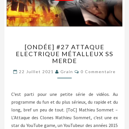
[ONDÉE]
[ONDÉE] #27 ATTAQUE
#27
ELECTRIQUE MÉTALLEUX SS
ATTAQUE
MERDE
ELECTRIQUE
MÉTALLEUX
Commentaires
22 Juillet 2021
Grain
0 Commentaire
SS
MERDE
C’est parti pour une petite série de vidéos. Au
programme du fun et du plus sérieux, du rapide et du
long, bref un peu de tout. [ToC] Mathieu Sommet –
L’Attaque des Clones Mathieu Sommet, c’est une ex
star du YouTube game, un YouTubeur des années 2015