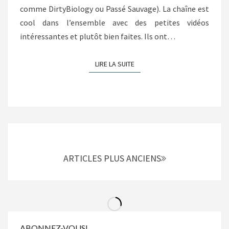
comme DirtyBiology ou Passé Sauvage). La chaîne est
cool dans l’ensemble avec des petites vidéos
intéressantes et plutôt bien faites. Ils ont…
LIRE LA SUITE
LIRE LA SUITE
Navigation
au
sein
ARTICLES PLUS ANCIENS
des
articles
ABONNEZ-VOUS!