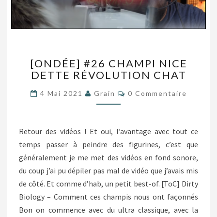
[ONDÉE]
[ONDÉE] #26 CHAMPI NICE
#26
DETTE RÉVOLUTION CHAT
CHAMPI
NICE
Commentaires
4 Mai 2021
Grain
0 Commentaire
DETTE
RÉVOLUTION
CHAT
Retour des vidéos ! Et oui, l’avantage avec tout ce
temps passer à peindre des figurines, c’est que
généralement je me met des vidéos en fond sonore,
du coup j’ai pu dépiler pas mal de vidéo que j’avais mis
de côté. Et comme d’hab, un petit best-of. [ToC] Dirty
Biology – Comment ces champis nous ont façonnés
Bon on commence avec du ultra classique, avec la