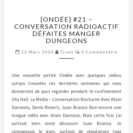
[ONDÉE]
[ONDÉE] #21 –
#21
CONVERSATION RADIOACTIF
–
DÉFAITES MANGER
CONVERSATION
RADIOACTIF
DUNGEONS
DÉFAITES
Commentaires
MANGER
12 Mars 2020
Grain
0 Commentaire
DUNGEONS
Une nouvelle petite Ondée avec quelques vidéos
sympa trouvées ces dernières semaines qui vous
donneront de quoi regarder pendant le confinement
(Ha Ha!). Le Media – Conversation Nocturne Avec Alain
Damasio, Denis Robert, Juan Branco Bon encore une
longue vidéo avec Alain Damasio. Mais cette fois j’ai
surtout bien aimé découvrir Juan Branco. Je
connaissais le gars, surtout de réputation (pas