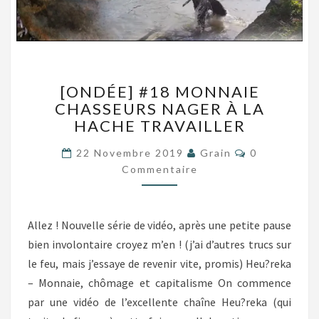
[ONDÉE]
[ONDÉE] #18 MONNAIE
#18
CHASSEURS NAGER À LA
MONNAIE
HACHE TRAVAILLER
CHASSEURS
NAGER
Commentair
22 Novembre 2019
Grain
0
À
Commentaire
LA
HACHE
TRAVAILLER
Allez ! Nouvelle série de vidéo, après une petite pause
bien involontaire croyez m’en ! (j’ai d’autres trucs sur
le feu, mais j’essaye de revenir vite, promis) Heu?reka
– Monnaie, chômage et capitalisme On commence
par une vidéo de l’excellente chaîne Heu?reka (qui