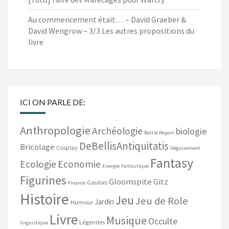
Au commencement était… – David Graeber &
David Wengrow – 3/3 Les autres propositions du
livre
ICI ON PARLE DE:
Anthropologie
Archéologie
biologie
Battle Report
DeBellisAntiquitatis
Bricolage
Cosplay
Déguisement
Fantasy
Ecologie
Economie
Energie
Fantastique
Figurines
Gloomspite Gitz
Gaulois
Finance
Histoire
Jeu
Jeu de Role
Jardin
Humour
Livre
Musique
Occulte
Légendes
linguistique