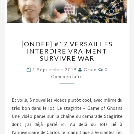
[ONDÉE]
[ONDÉE] #17 VERSAILLES
#17
INTERDIRE VRAIMENT
VERSAILLES
SURVIVRE WAR
INTERDIRE
VRAIMENT
Commentair
1 Septembre 2019
Grain
0
SURVIVRE
Commentaire
WAR
Et voilà, 5 nouvelles vidéos plutôt cool, avec même du
très bon dans le lot. Le stagirite – Game of Ghosns
Une vidéo parue sur la chaîne du camarade Stagirite
dont j’ai déjà parlé ici. Au delà du lolz lié à
l’anniversaire de Carlos le magnifique à Versailles (et