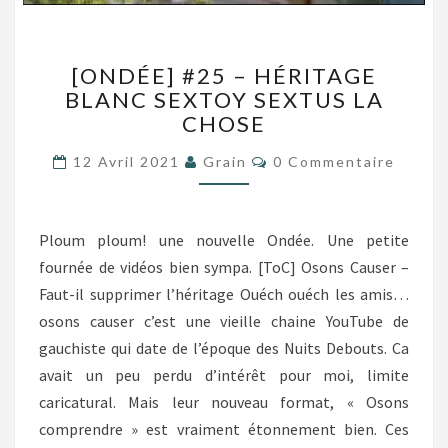
[ONDÉE]
[ONDÉE] #25 – HÉRITAGE
#25
BLANC SEXTOY SEXTUS LA
–
CHOSE
HÉRITAGE
BLANC
Commentaires
12 Avril 2021
Grain
0 Commentaire
SEXTOY
SEXTUS
LA
CHOSE
Ploum ploum! une nouvelle Ondée. Une petite
fournée de vidéos bien sympa. [ToC] Osons Causer –
Faut-il supprimer l’héritage Ouéch ouéch les amis…
osons causer c’est une vieille chaine YouTube de
gauchiste qui date de l’époque des Nuits Debouts. Ca
avait un peu perdu d’intérêt pour moi, limite
caricatural. Mais leur nouveau format, « Osons
comprendre » est vraiment étonnement bien. Ces