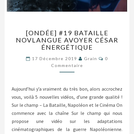
[ONDÉE]
[ONDÉE] #19 BATAILLE
#19
NOVLANGUE AVOYER CÉSAR
BATAILLE
ÉNERGÉTIQUE
NOVLANGUE
AVOYER
Commentair
17 Décembre 2019
Grain
0
CÉSAR
Commentaire
ÉNERGÉTIQUE
Aujourd’hui y’a vraiment du très bon, alors accrochez
vous, voilà 5 nouvelles vidéos, d’une grande qualité !
Sur le champ – La Bataille, Napoléon et le Cinéma On
commence avec la chaîne Sur le champ qui nous
propose une vidéo sur les adaptations
cinématographiques de la guerre Napoléonienne.