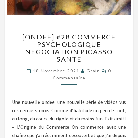
[ONDÉE]
[ONDÉE] #28 COMMERCE
#28
PSYCHOLOGIQUE
COMMERCE
NEGOCIATION PICASSO
PSYCHOLOGIQUE
NEGOCIATION
SANTÉ
PICASSO
Commentair
SANTÉ
18 Novembre 2021
Grain
0
Commentaire
Une nouvelle ondée, une nouvelle série de vidéos vus
ces derniers mois. Comme d’habitude un peu de tout,
du long, du cours, du rigolo et du moins fun. Tzitzimitl
– L’Origine du Commerce On commence avec une
chaîne que j’ai récemment découvert et que j’ai depuis