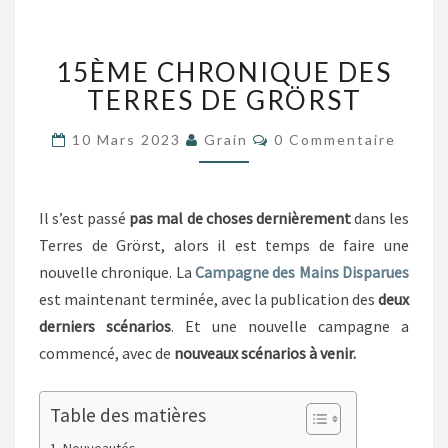
15ÈME
15ÈME CHRONIQUE DES
CHRONIQUE
DES
TERRES DE GRÖRST
TERRES
DE
Commentaires
10 Mars 2023
Grain
0 Commentaire
GRÖRST
Il s’est passé
pas mal de choses dernièrement
dans les
Terres de Grörst, alors il est temps de faire une
nouvelle chronique. La
Campagne des Mains Disparues
est maintenant terminée, avec la publication des
deux
derniers scénarios
. Et une nouvelle campagne a
commencé, avec de
nouveaux scénarios à venir.
Table des matières
Nouveautés