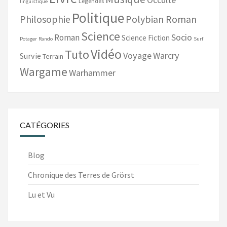
Légendes
linguistique
Politique
Philosophie
Polybian Roman
Science
Socio
Roman
Science Fiction
Potager
Rando
Surf
Vidéo
Tuto
Voyage
Warcry
Survie
Terrain
Wargame
Warhammer
CATÉGORIES
Blog
Chronique des Terres de Grörst
Lu et Vu