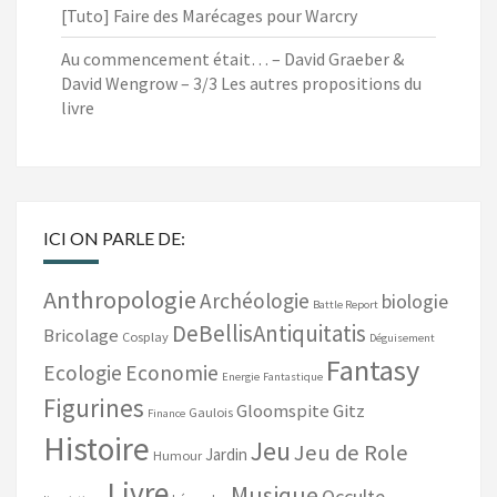
[Tuto] Faire des Marécages pour Warcry
Au commencement était… – David Graeber &
David Wengrow – 3/3 Les autres propositions du
livre
ICI ON PARLE DE:
Anthropologie
Archéologie
biologie
Battle Report
DeBellisAntiquitatis
Bricolage
Cosplay
Déguisement
Fantasy
Ecologie
Economie
Energie
Fantastique
Figurines
Gloomspite Gitz
Gaulois
Finance
Histoire
Jeu
Jeu de Role
Jardin
Humour
Livre
Musique
Occulte