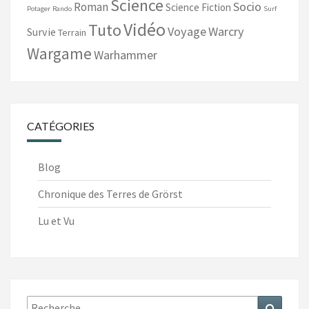
Science
Socio
Roman
Science Fiction
Potager
Rando
Surf
Vidéo
Tuto
Voyage
Warcry
Survie
Terrain
Wargame
Warhammer
CATÉGORIES
Blog
Chronique des Terres de Grörst
Lu et Vu
Recherche
Recher