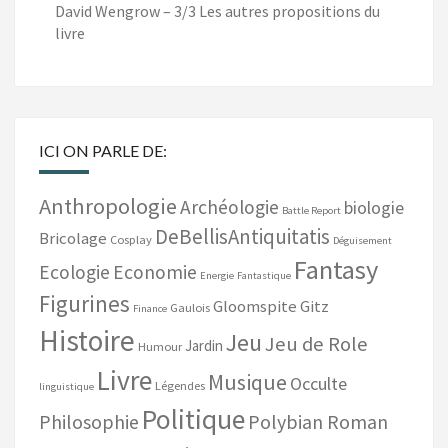
David Wengrow – 3/3 Les autres propositions du
livre
ICI ON PARLE DE:
Anthropologie
Archéologie
biologie
Battle Report
DeBellisAntiquitatis
Bricolage
Cosplay
Déguisement
Fantasy
Ecologie
Economie
Energie
Fantastique
Figurines
Gloomspite Gitz
Gaulois
Finance
Histoire
Jeu
Jeu de Role
Jardin
Humour
Livre
Musique
Occulte
Légendes
linguistique
Politique
Philosophie
Polybian Roman