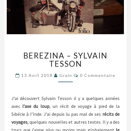
BEREZINA
BEREZINA – SYLVAIN
–
SYLVAIN
TESSON
TESSON
Commentaires
13 Avril 2018
Grain
0 Commentaire
J’ai découvert Sylvain Tesson il y a quelques années
avec
l’axe du loup
, un récit de voyage à pied de la
Sibérie à l’Inde. J’ai depuis lu pas mal de ses
récits de
voyages
, quelques nouvelles et autres textes. Il y a des
trucs que j’aime plus ou moins mais globalement
le