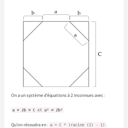
On a un système d’équations à 2 inconnues avec :
a + 2b = C
et
a² = 2b²
Qu’on résoudra en :
.
a = C * (racine (2) - 1)