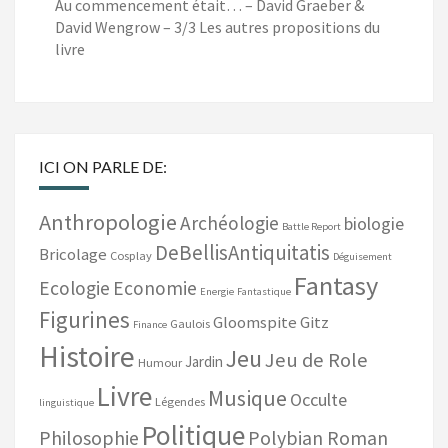
Au commencement était… – David Graeber &
David Wengrow – 3/3 Les autres propositions du
livre
ICI ON PARLE DE:
Anthropologie
Archéologie
biologie
Battle Report
DeBellisAntiquitatis
Bricolage
Cosplay
Déguisement
Fantasy
Ecologie
Economie
Energie
Fantastique
Figurines
Gloomspite Gitz
Gaulois
Finance
Histoire
Jeu
Jeu de Role
Jardin
Humour
Livre
Musique
Occulte
Légendes
linguistique
Politique
Philosophie
Polybian Roman