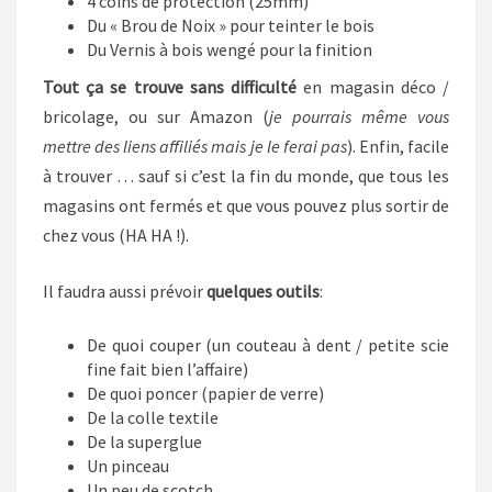
4 coins de protection (25mm)
Du « Brou de Noix » pour teinter le bois
Du Vernis à bois wengé pour la finition
Tout ça se trouve sans difficulté
en magasin déco /
bricolage, ou sur Amazon (
je pourrais même vous
mettre des liens affiliés mais je le ferai pas
). Enfin, facile
à trouver … sauf si c’est la fin du monde, que tous les
magasins ont fermés et que vous pouvez plus sortir de
chez vous (HA HA !).
Il faudra aussi prévoir
quelques outils
:
De quoi couper (un couteau à dent / petite scie
fine fait bien l’affaire)
De quoi poncer (papier de verre)
De la colle textile
De la superglue
Un pinceau
Un peu de scotch