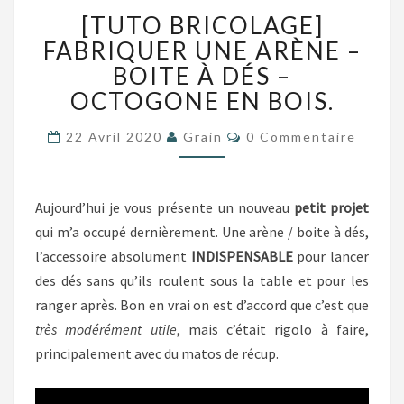
[TUTO
[TUTO BRICOLAGE]
BRICOLAGE]
FABRIQUER
FABRIQUER UNE ARÈNE –
UNE
BOITE À DÉS –
ARÈNE
OCTOGONE EN BOIS.
–
BOITE
Commentaires
22 Avril 2020
Grain
0 Commentaire
À
DÉS
–
OCTOGONE
Aujourd’hui je vous présente un nouveau
petit projet
EN
qui m’a occupé dernièrement. Une arène / boite à dés,
BOIS.
l’accessoire absolument
INDISPENSABLE
pour lancer
des dés sans qu’ils roulent sous la table et pour les
ranger après. Bon en vrai on est d’accord que c’est que
très modérément utile
, mais c’était rigolo à faire,
principalement avec du matos de récup.